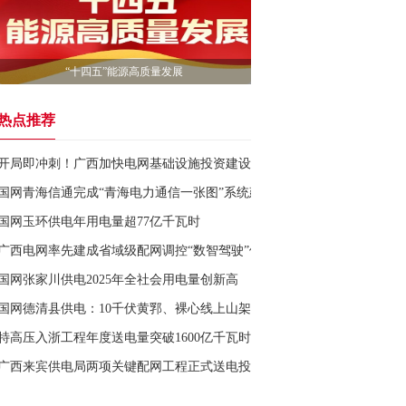
“十四五”能源高质量发展
热点推荐
开局即冲刺！广西加快电网基础设施投资建设
国网青海信通完成“青海电力通信一张图”系统建设
国网玉环供电年用电量超77亿千瓦时
广西电网率先建成省域级配网调控“数智驾驶”体系
国网张家川供电2025年全社会用电量创新高
国网德清县供电：10千伏黄郛、裸心线上山架空双回路建设工程完工
特高压入浙工程年度送电量突破1600亿千瓦时
广西来宾供电局两项关键配网工程正式送电投运