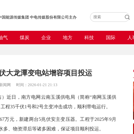
中国能源传媒集团 中电传媒股份有限公司主办
油气
煤炭
企业
地方
科技
国际
人
千伏大龙潭变电站增容项目投运
新闻网
时间：
2026-01-21 21:13
洁）
近日，南方电网云南玉溪供电局（简称“
南网玉溪供
目工程35千伏1号和2号主变冲击成功，顺利带电运行。
万元，新建两台5兆伏安主变压器。工程于2025年9月
雨水多、物资滞后等诸多困难，保证项目顺利投运。