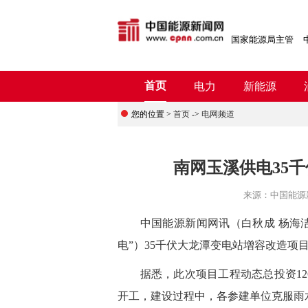
国家能源局主管
首页
电力
新能源
您的位置 >
首页
->
电网频道
南网玉溪供电35
来源：
中国能源
中国能源新闻网讯
（白秋成 杨海
电
”）35千伏大龙潭变电站增容改造项
据悉，此次项目工程动态总投资1267
开工，建设过程中，各参建单位克服