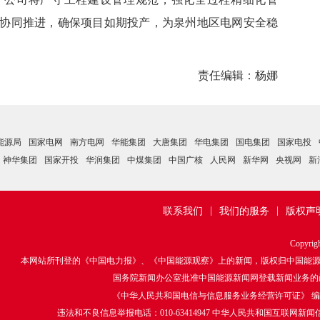
协同推进，确保项目如期投产，为泉州地区电网安全稳
责任编辑：杨娜
能源局
国家电网
南方电网
华能集团
大唐集团
华电集团
国电集团
国家电投
神华集团
国家开投
华润集团
中煤集团
中国广核
人民网
新华网
央视网
新
|
|
联系我们
我们的服务
版权声
Copyrig
本网站所刊登的《中国电力报》、《中国能源观察》上的新闻，版权归中国能
国务院新闻办公室批准中国能源新闻网登载新闻业务的函：国
《中华人民共和国电信与信息服务业务经营许可证》 编号：京ICP
违法和不良信息举报电话：010-63414947 中华人民共和国互联网新闻信息