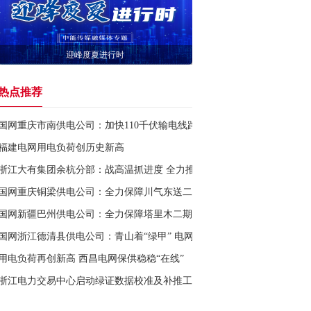
迎峰度夏进行时
热点推荐
国网重庆市南供电公司：加快110千伏输电线路工程建设
福建电网用电负荷创历史新高
浙江大有集团余杭分部：战高温抓进度 全力推进电网工程建设
国网重庆铜梁供电公司：全力保障川气东送二线铜梁压气站一期成功通电
国网新疆巴州供电公司：全力保障塔里木二期乙烯项目成功送电
国网浙江德清县供电公司：青山着“绿甲” 电网焕新颜
用电负荷再创新高 西昌电网保供稳稳“在线”
浙江电力交易中心启动绿证数据校准及补推工作