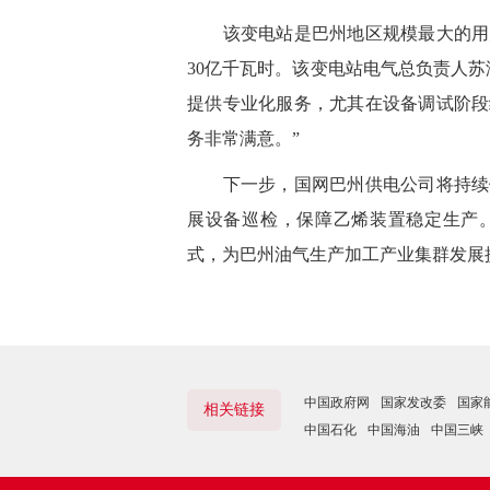
该变电站是巴州地区规模最大的用户
30亿千瓦时。该变电站电气总负责人
提供专业化服务，尤其在设备调试阶段
务非常满意。”
下一步，国网巴州供电公司将持续做
展设备巡检，保障乙烯装置稳定生产。
式，为巴州油气生产加工产业集群发展
中国政府网
国家发改委
国家
相关链接
中国石化
中国海油
中国三峡