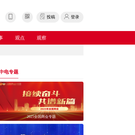
投稿
登录
事
观点
观察
中电专题
2025全国两会专题