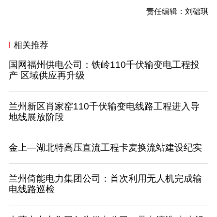
责任编辑：刘础琪
相关推荐
国网福州供电公司：铁岭110千伏输变电工程投
产 区域供应再升级
兰州新区肖家窑110千伏输变电线路工程进入导
地线展放阶段
金上—湖北特高压直流工程卡麦换流站建设纪实
兰州倚能电力集团公司：首次利用无人机完成输
电线路巡检