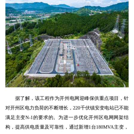
据了解，该工程作为开州电网迎峰保供重点项目，针
对开州区电力负荷的不断增长，220千伏镇安变电站已不能
满足主变N-1的要求的。为进一步优化开州区电网网架结
构，提高供电质量及可靠性，通过新增1台180MVA主变，