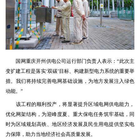
国网重庆开州供电公司运行部门负责人表示：“此次主
变扩建工程是落实‘双碳’目标、构建新型电力系统的重要举
措。我们将持续完善电网基础设施，为地方发展注入绿色
动能。”
该工程的顺利投产，将显著提升区域电网供电能力，
优化网架结构，为迎峰度夏、重大保电任务筑牢基础，同
时为区域规划高铁、地区经济发展及民生用电提供坚实电
力保障，助力当地经济社会高质量发展。