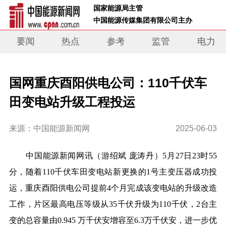
 国家能源局主管 
 中国能源传媒集团有限公司主办     
要闻
热点
参考
监管
电力
国网重庆酉阳供电公司：110千伏车
田变电站升级工程投运
来源：中国能源新闻网
2025-06-03
中国能源新闻网讯
（
游绍斌
庞涛丹
）
5月27日23时55
分，随着110千伏车田变电站新更换的1号主变压器成功投
运，重庆酉阳供电公司提前4个月完成该变电站的升级改造
工作，片区最高电压等级从35千伏升级为110千伏，2台主
变的总容量由0.945 万千伏安增容至6.3万千伏安，进一步优