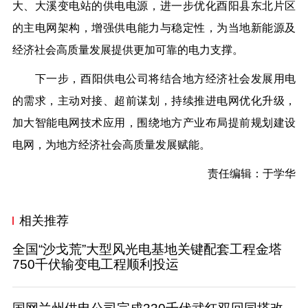
大、大溪变电站
的供电电源，
进一步
优化
酉阳县东北片
区
的主电网架构
，增强供电能力与稳定性，为当地
新
能源
及
经济社会高质量
发展提供
更加可靠的
电力支撑。
下一步
，
酉
阳供电公司将
结合地方经济社会发展用电
的需求，主动对接、超前谋划，
持续推进电网优化升级，
加大智能电网技术应用，围绕地方产业布局提前规划建设
电网，为地方经济社会高质量发展赋能。
责任编辑：于学华
相关推荐
全国“沙戈荒”大型风光电基地关键配套工程金塔
750千伏输变电工程顺利投运