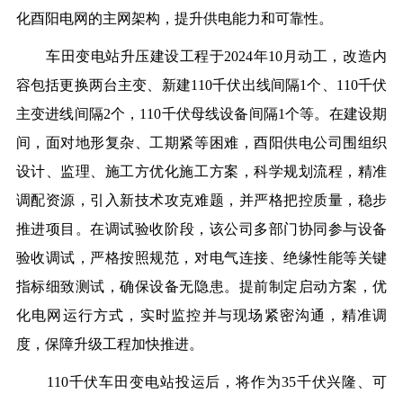
化酉阳电网的主网架构，提升供电能力和可靠性。
车田变电站升压建设工程于2024年10月动工，改造内
容包括更换两台主变、
新建110千伏出线间隔1个
、
110千伏
主变进线间隔2个，110千伏母线设备间隔1个
等。在建
设期
间，
面对
地形复杂、工期紧等困难，
酉
阳供电公司围组织
设计、监理、施工方优化施工方案，科学规划流程，精准
调配资源，引入新技术攻克难题，
并
严格把控质量，稳步
推进项目。
在调试验收阶段，该公司
多部门协同参与设备
验收调试，严格按照规范，对电气连接、绝缘性能等关键
指标细致测试，确保设备无隐患。提前制定启动方案，优
化电网运行方式，实时监控并与现场紧密沟通，精准调
度，保障
升级工程加快推进
。
110千伏
车田
变电站投运后，将作为35千伏
兴隆、可