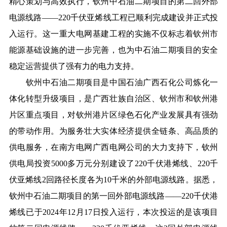
精心策划与高效执行，钦州中石油二期项目的第二回外部
电源线路——220千伏亚烯线工程已顺利完成建设并正式投
入运行。这一重大电网基建工程的实施不仅标志着钦州市
能源基础设施的进一步完善，也为中石油二期项目的安全
稳定运营提供了强有力的电力支持。
钦州中石油二期项目是
中
国石油广西石化公司炼化一
体化转型升级项目，是广西壮族自治区、钦州市和钦州港
片区重点项目，对钦州港片区绿色石化产业发展具有强劲
的带动作用。为服务壮大实体经济提供全链条、高品质的
供电服务，在南方电网广西电网公司的大力支持下，钦州
供电局投资5000多万元分别建设了220千伏港烯线、220千
伏亚烯线2回路径长度各为10千米的外部电源线路。据悉，
钦州中石油二期项目的第一回外部电源线路——220千伏港
烯线已于2024年12月17日投入运行，本次投运的是该项目