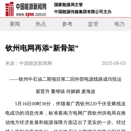
 国家能源局主管 
 中国能源传媒集团有限公司主办     
要闻
热点
参考
监管
电力
钦州电网再添“新骨架”
来源：中国能源新闻网
2025-06-03
——钦州中石油二期项目第二回外部电源线路成功投运
翟晋升 董维镇 何媚媚 麦海波
5月16日00时30分，伴随着广西钦州220千伏亚烯线送
电成功的消息传来，标准着南方电网广西钦州供电局在推
动地方经济发展和能源保障方面迈出了坚实的一步。经过