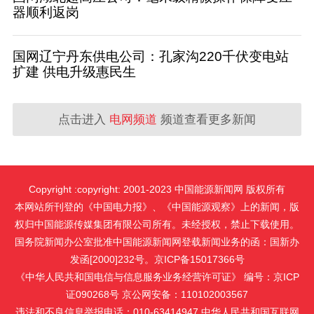
器顺利返岗
国网辽宁丹东供电公司：孔家沟220千伏变电站
扩建 供电升级惠民生
点击进入
电网频道
频道查看更多新闻
Copyright :copyright: 2001-2023 中国能源新闻网 版权所有
本网站所刊登的《中国电力报》、《中国能源观察》上的新闻，版
权归中国能源传媒集团有限公司所有。未经授权，禁止下载使用。
国务院新闻办公室批准中国能源新闻网登载新闻业务的函：国新办
发函[2000]232号。京ICP备15017366号
《中华人民共和国电信与信息服务业务经营许可证》 编号：京ICP
证090268号 京公网安备：110102003567
违法和不良信息举报电话：010-63414947 中华人民共和国互联网