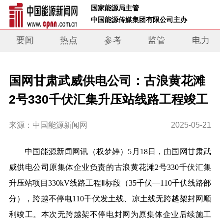
 国家能源局主管 
 中国能源传媒集团有限公司主办     
要闻
热点
参考
监管
电力
国网甘肃武威供电公司：古浪黄花滩
2号330千伏汇集升压站线路工程竣工
来源：中国能源新闻网
2025-05-21
中国能源新闻网讯
（权梦婷）
5月18日，由国网甘肃武
威供电公司原集体企业负责的古浪黄花滩2号330千伏汇集
升压站项目330kV线路工程Ⅱ标段（35
千伏
—
110
千伏
线路部
分），跨越不停电110千伏发土线、凉土线无跨越架封网顺
利竣工。本次无跨越架不停电封网为原集体企业后续施工