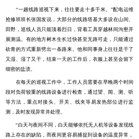
“一趟线路巡视下来，往往要走十多千米。”配电运维
抢修班班长张国发说，大部分的线路塔基大多设在山间、
田野，巡线人员只能顶着烈日，背着工具穿越林间沟壑开
展测温。有的地方树木生长过快甚至无路可走，只能通过
砍青的方式重新劈出一条路来。他和同事身上往往是干了
又湿、湿了又干，结束一天的工作后，衣服上甚至会留下
细密的盐渍。
在每天的巡视工作中，工作人员需要在早晚两个时间
段对负荷较重的线路设备进行检查，通过望、闻、测、听
等方法，重点对接头、开关、线夹等易发热部位进行监
测，及时发现异常并处理。
“白天与夜间不同，白天能够依托无人机等设备发现线
路上存在的缺陷，而夜间更容易捕捉到设备的温度异常，