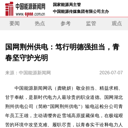
 国家能源局主管 
 中国能源传媒集团有限公司主办     
要闻
热点
参考
监管
观点
国网荆州供电：笃行明德强担当，青
春坚守护光明
来源：中国能源新闻网
2026-07-07
中
国能源新闻网讯
（龚晓妍）
敬业担当、精益求精、
甘于奉献，是新时代电力人最珍贵的职业
道
德。国网湖北
荆州供电公司（简称“国网荆州供电”）
输电运检分公司青
年员工王雄，主动请缨奔赴雪域高原援藏保电，在极端艰
苦的环境中攻坚克难、履职尽责，以青春实干诠释电力人