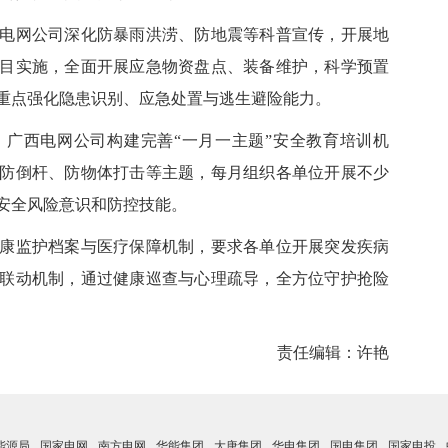
网公司深化防暴雨洪涝、防地震等科普宣传，开展地
目实施，全面开展应急物资盘点、装备维护，科学预置
重点强化隐患识别、应急处置与逃生避险能力。
广西电网公司构建完善
“一月一主题”安全教育培训机
防倒杆、防物体打击等主题，每月组织
各单位
开展
不少
安全风险意识和防控技能。
监护档案与医疗保障机制，要求各单位开展突发疾病
联动机制，通过健康巡查与心理疏导，全方位守护抢险
责任编辑：许艳
能源局
国家电网
南方电网
华能集团
大唐集团
华电集团
国电集团
国家电投