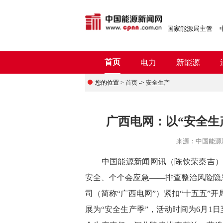
国家能源局主管
首页
电力
新能源
您的位置 >
首页
->
安全生产
广西电网：以“安全生
来源：
中国能源
中国能源新闻网讯
（陈钦荣
秦吉
安全、个个会应急
——排查整治风险隐
司（简称“广西电网”）紧扣“十五五”
展为“安全生产季”，活动时间为
6
月
1
日