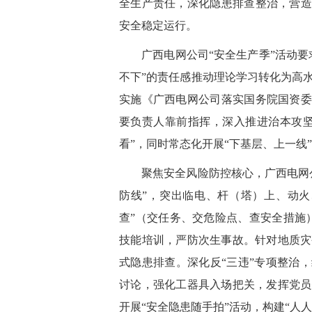
全生产责任，深化隐患排查整治，营造
安全稳定运行。
广西电网公司
“安全生产季”活动
不下”的责任感推动理论学习转化为高
实施《广西电网公司落实国务院国资委
要负责人靠前指挥，深入推进治本攻坚
看”，同时常态化开展“下基层、上一线
聚焦安全风险防控核心，广西电网
防线
”
，
突出
临电、杆（塔）上、动火
查
”（
交任务、交危险点
、
查安全措施
技能培训，
严防
次生事故。
针对地质灾
式隐患排查。
深化反
“
三违
”
专项整治
，
讨论，强化工器具入场把关，
发挥党员
开展
“
安全隐患随手拍
”
活动
，
构建
“
人人