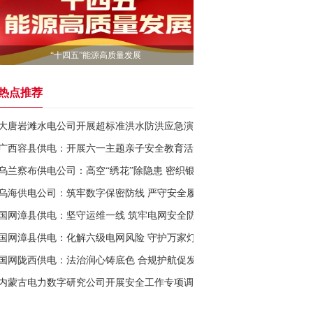
“十四五”能源高质量发展
热点推荐
大唐岩滩水电公司开展超标准洪水防洪应急演练
广西容县供电：开展六一主题亲子安全教育活动
乌兰察布供电公司：高空“绣花”除隐患 密织银线防护网
乌海供电公司：筑牢数字保密防线 严守安全履职底线
国网漳县供电：坚守运维一线 筑牢电网安全防线
国网漳县供电：化解六级电网风险 守护万家灯火无忧
国网陇西供电：法治润心铸底色 合规护航促发展
内蒙古电力数字研究公司开展安全工作专项调研