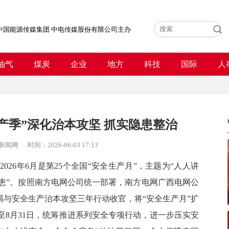
中国能源传媒集团 中电传媒股份有限公司主办
油气
煤炭
企业
地方
科技
国际
人
产季”深化治本攻坚 抓实隐患整治
新闻网
时间：
2026-06-03 17:13
）
2026
年
6
月是第
25
个全国
“
安全生产月
”
，主题为
“
人人讲
患”。按照南方电网公司统一部署，南方电网广西电网公
开局与安全生产治本攻坚三年行动收官，将“安全生产月”扩
至
8
月
31
日，统筹推进系列安全专项行动，进一步压实安