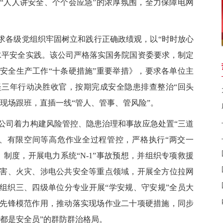
“人人讲安全、个个会应急”的浓厚氛围，全力保障电网
要求各级党组织牢固树立和践行正确政绩观，以“时时放心
水平安全实践。该公司严格落实国务院国资委要求，制定
安全生产工作“十条硬措施”重要举措》，要求各单位主
三年行动决胜收官，按期完成安全隐患排查整治“回头
”现场跟班，直插一线“管人、管事、管风险”。
公司
着力构建风险管控、隐患治理和事故应急处置
“
三道
、有限空间等高危作业
全过程管控
，严格执行
“
两交一
）
制度，开展
电力系统
“
N-1
”
事故预想
，
并组织专项
救援
害、火灾、涉电公共安全等重点领域，开展全方位拉网
组织
三、四级单位分专业开展
“
学安规、守安规
”
全员大
先锋模范作用，
推动落实现场作业二十项硬措施，
同步
都是安全员
”
的群防群治格局。