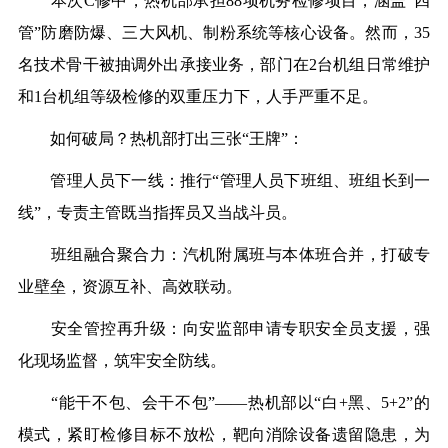
本次C修中，热机部承担88项机务检修项目，涵盖“四
管”防磨防爆、三大风机、制粉系统等核心设备。然而，35
名技术骨干被抽调外出承接业务，部门在2台机组日常维护
和1台机组等级检修的双重压力下，人手严重不足。
如何破局？热机部打出三张“王牌”：
管理人员下一线：推行“管理人员下班组、班组长到一
线”，专责主管既当指挥员又当战斗员。
班组融合聚合力：汽机附属班与本体班合并，打破专
业壁垒，资源互补、高效联动。
安全管控再升级：向安监部申请专职安全员支援，强
化现场监督，筑牢安全防线。
“能干不包、会干不包”——热机部以“白+黑、5+2”的
模式，紧盯检修目标不放松，靶向消除设备遗留隐患，为