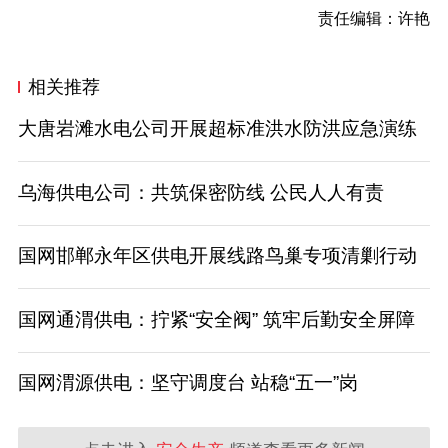
责任编辑：许艳
相关推荐
大唐岩滩水电公司开展超标准洪水防洪应急演练
乌海供电公司：共筑保密防线 公民人人有责
国网邯郸永年区供电开展线路鸟巢专项清剿行动
国网通渭供电：拧紧“安全阀” 筑牢后勤安全屏障
国网渭源供电：坚守调度台 站稳“五一”岗