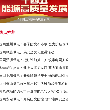
“十四五”能源高质量发展
热点推荐
国网兰州供电：春季防火不停歇 全力护航保供电
国网岷县供电开展安全文化宣讲活动
国网渭源供电：把好班前第一关 筑牢电网安全线
华电韶关热电：北上攻坚拓煤源 蓄力迎峰度夏
国网北碚供电：春检除障护安全 畅通电网保民生
国网璧山供电首次应用10千伏移动式开闭所转带线路负荷
察哈尔新能源公司开展储能电气火灾“双盲”应急演练
国网安定供电：开展山火防控 筑牢电网安全运行防线