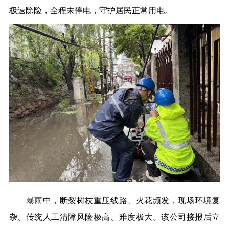
极速除险，全程未停电，守护居民正常用电。
暴雨中，断裂树枝重压线路、火花频发，现场环境复
杂、传统人工清障风险极高、难度极大。该公司接报后立