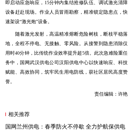
即启动应急响应，15分钟内集结抢修队伍、调试激光清障
设备赶赴现场。作业人员冒雨勘察，精准锁定隐患点，快
速架设“激光炮”设备。
随着激光发射，高温精准熔断危险树枝，断枝平稳落
地，全程不停电、无接触、零风险。从接警到隐患消除仅
用时40分钟，比传统作业效率提升超5倍。此次急难险重任
务中，国网武汉供电公司汉阳供电中心以快速响应、科技
赋能、高效协同，筑牢民生用电防线，获社区居民高度赞
誉。
责任编辑：许艳
相关推荐
国网兰州供电：春季防火不停歇 全力护航保供电