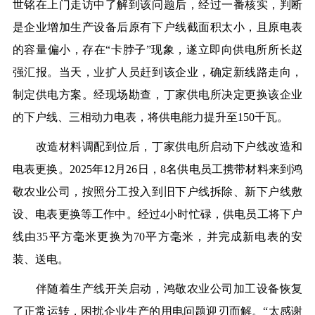
世铭在上门走访中了解到该问题后，经过一番核实，判断
是企业增加生产设备后原有下户线截面积太小，且原电表
的容量偏小，存在“卡脖子”现象，遂立即向供电所所长赵
强汇报。当天，业扩人员赶到该企业，确定新线路走向，
制定供电方案。经现场勘查，丁家供电所决定更换该企业
的下户线、三相动力电表，将供电能力提升至150千瓦。
改造材料调配到位后，丁家供电所启动下户线改造和
电表更换。2025年12月26日，8名供电员工携带材料来到鸿
敬农业公司，按照分工投入到旧下户线拆除、新下户线敷
设、电表更换等工作中。经过4小时忙碌，供电员工将下户
线由35平方毫米更换为70平方毫米，并完成新电表的安
装、送电。
伴随着生产线开关启动，鸿敬农业公司加工设备恢复
了正常运转，困扰企业生产的用电问题迎刃而解。“太感谢