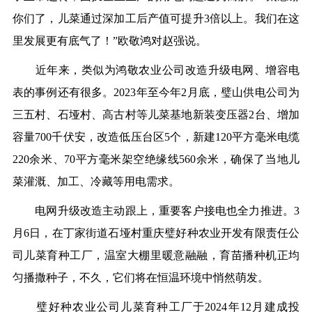
你们了，儿菜通过深加工后产值可提升3倍以上。我们在这
里发展更有底气了！”欧敬鸿对赵强说。
近年来，类似为鸿敬农业公司改造升级电网、增容电
表的事例还有很多。2023年至今年2月底，璧山供电公司为
三五村、石垭村、高古村等儿菜基地新装变压器2台、增加
容量700千伏安，改造低压台区5个，新建120平方毫米电缆
220余米、70平方毫米架空绝缘线560余米，确保了当地儿
菜灌溉、加工、冷藏等用电需求。
电网升级改造主动跟上，重要客户接电也全力推进。3
月6日，在丁家街道石垭村重庆璧好种农业开发有限责任公
司儿菜育种工厂，温室大棚里暖意融融，育苗播种机正均
匀播撒种子，不久，它们将在恒温环境中悄然萌发。
璧好种农业公司儿菜育种工厂于2024年12月建成投