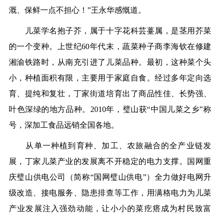
溉、保鲜一点不担心！”王永华感慨道。
儿菜学名抱子芥，属于十字花科芸薹属，是茎用芥菜
的一个变种。上世纪60年代末，蔬菜种子商李海钦在修建
湘渝铁路时，从南充引进了儿菜品种。最初，这种菜个头
小，种植面积有限，主要用于家庭自食。经过多年定向选
育、提纯和复壮，丁家街道培育出了商品性佳、长势强、
叶色深绿的地方品种。2010年，璧山获“中国儿菜之乡”称
号，深加工食品远销全国各地。
从单一种植到育种、加工、农旅融合的全产业链发
展，丁家儿菜产业的发展离不开稳定的电力支撑。国网重
庆璧山供电公司（简称“国网璧山供电”）全力做好电网升
级改造、接电服务、隐患排查等工作，用满格电力为儿菜
产业发展注入强劲动能，让小小的菜疙瘩成为村民致富