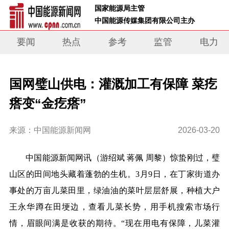
 国家能源局主管 
 中国能源传媒集团有限公司主办     
要闻
热点
参考
监管
电力
国网璧山供电：灌溉加工有保障 菜疙
瘩变“金疙瘩”
来源：中国能源新闻网
2026-03-20
中国能源新闻网讯
（游绍斌 蒋佩 周黎）
惊蛰刚过，璧
山区的田间地头藏着蓬勃的生机。3月9日，在丁家街道办
事处的万亩儿菜田里，绿油油的菜叶层层舒展，种植大户
王永华蹲在田埂边，查看儿菜长势，用手机搜索市场行
情，眉眼间满是收获的期待。“现在用电有保障，儿菜灌