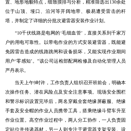
置、地形地貌特点，细致摸排与分析，精准筛选出130余处
位于山顶、垭口、沿河等开阔地带、极易遭受雷击的杆
塔，并制定了详细的分批次避雷器安装作业计划。
“10千伏线路是电网的‘毛细血管’，直接关系到千家万
户的用电可靠性。以带电作业的方式安装避雷器，既能避
免因雷击造成的线路跳闸和设备损坏，又能实现作业期间
用户‘零感知’。”该公司运检部配网检修及自动化管理人员
严丹表示。
当天上午9时许，工作负责人组织召开班前会，明确本
次操作任务、潜在风险点及安全注意事项。现场安全围栏
和警示标识设置完毕后，两名穿戴全套绝缘屏蔽服、绝缘
手套及安全帽的作业人员携带工具，搭乘绝缘斗臂车升至
作业位置。高空作业过程中，两人分工协作，一人负责固
定站位并传递器材，另一人则专注于避雷器支架安装、设