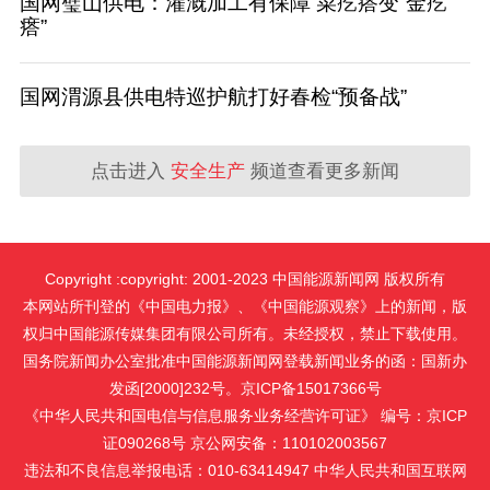
国网璧山供电：灌溉加工有保障 菜疙瘩变“金疙
瘩”
国网渭源县供电特巡护航打好春检“预备战”
点击进入
安全生产
频道查看更多新闻
Copyright :copyright: 2001-2023 中国能源新闻网 版权所有
本网站所刊登的《中国电力报》、《中国能源观察》上的新闻，版
权归中国能源传媒集团有限公司所有。未经授权，禁止下载使用。
国务院新闻办公室批准中国能源新闻网登载新闻业务的函：国新办
发函[2000]232号。京ICP备15017366号
《中华人民共和国电信与信息服务业务经营许可证》 编号：京ICP
证090268号 京公网安备：110102003567
违法和不良信息举报电话：010-63414947 中华人民共和国互联网