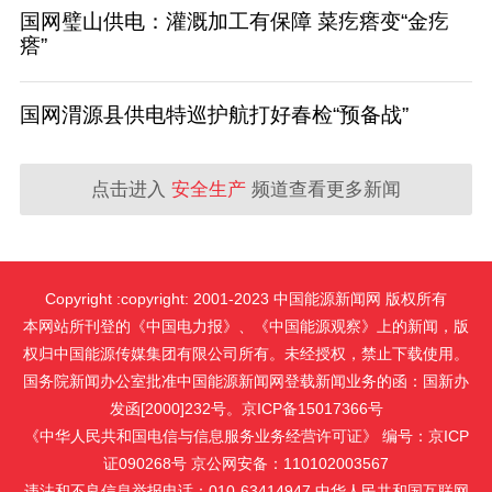
国网璧山供电：灌溉加工有保障 菜疙瘩变“金疙
瘩”
国网渭源县供电特巡护航打好春检“预备战”
点击进入
安全生产
频道查看更多新闻
Copyright :copyright: 2001-2023 中国能源新闻网 版权所有
本网站所刊登的《中国电力报》、《中国能源观察》上的新闻，版
权归中国能源传媒集团有限公司所有。未经授权，禁止下载使用。
国务院新闻办公室批准中国能源新闻网登载新闻业务的函：国新办
发函[2000]232号。京ICP备15017366号
《中华人民共和国电信与信息服务业务经营许可证》 编号：京ICP
证090268号 京公网安备：110102003567
违法和不良信息举报电话：010-63414947 中华人民共和国互联网