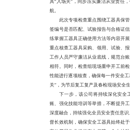
具“入场关”，同步压实廉洁从业责任
航。
此次专项检查重点围绕工器具保管与
签编号是否匹配、试验报告与合格证信
练掌握工器具正确使用方法等内容开展
重点核查工器具采购、领用、试验、报
工作人员严守廉洁从业底线，规范台账
相符。同时，检查组现场重申开工前检
性能进行逐项核查，确保每一件安全工
关”，为节后复工复产及春检现场安全
下一步，该公司将持续深化安全工
账、强化技能培训等举措，不断提升工
深度融合，持续强化全员安全责任意识
督长效机制，确保安全工器具始终处于