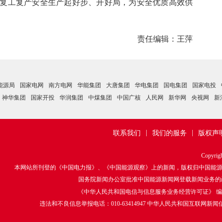
复工复产安全生产起好步、开好局，为安全优质高效供
责任编辑：王萍
能源局
国家电网
南方电网
华能集团
大唐集团
华电集团
国电集团
国家电投
神华集团
国家开投
华润集团
中煤集团
中国广核
人民网
新华网
央视网
新
|
|
联系我们
我们的服务
版权声
Copyrig
本网站所刊登的《中国电力报》、《中国能源观察》上的新闻，版权归中国能
国务院新闻办公室批准中国能源新闻网登载新闻业务的函：国
《中华人民共和国电信与信息服务业务经营许可证》 编号：京ICP
违法和不良信息举报电话：010-63414947 中华人民共和国互联网新闻信息