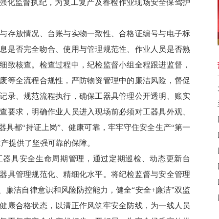
，强化监督执纪，为复工复产及春检作业现场安全保驾护
存放情况、台账与实物一致性、合格证编号与电子标
息是否完全吻合、使用与管理规范性、作业人员是否熟
细致核查。检查过程中，纪检监督小组全程跟进监督，
废等全流程合规性，严防物资管理中的廉洁风险，督促
记录、规范流程执行，确保工器具管理公开透明、账实
查要求，明确作业人员进入现场前必须对工器具外观、
器具都“持证上岗”、健康可靠，牢牢守住安全生产“第一
生产提供了坚强可靠的保障。
器具安全生命周期管理，通过定期巡检、动态更新台
器具管理规范化、精细化水平。将纪检监督与安全管理
、廉洁自律意识和风险防控能力，健全“安全+廉洁”双监
健康合格状态，以清正作风筑牢安全防线，为一线人员