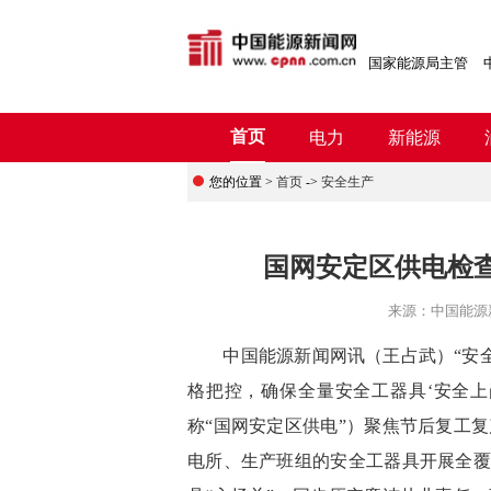
国家能源局主管
首页
电力
新能源
您的位置 >
首页
->
安全生产
国网安定区供电检查
来源：
中国能源
中国能源新闻网讯
（王占武）
“安
格把控，确保全量安全工器具‘安全上
称“国网安定区供电”）聚焦节后复工
电所、生产班组的安全工器具开展全覆