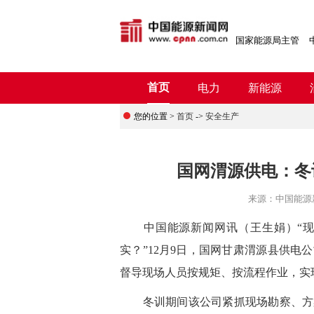
国家能源局主管
首页
电力
新能源
您的位置 >
首页
->
安全生产
国网渭源供电：冬
来源：
中国能源
中国能源新闻网讯
（王生娟）
“
实？”12月9日，国网甘肃渭源县供
督导现场人员按规矩、按流程作业，实现
冬训期间该公司紧抓现场勘察、方案