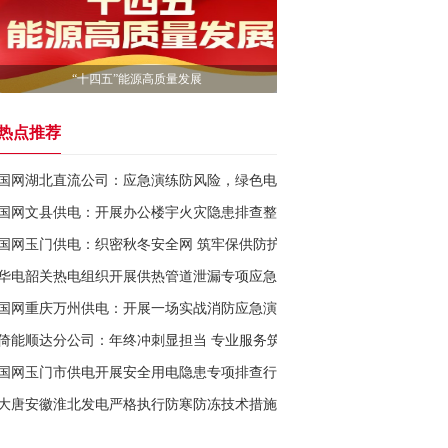
“十四五”能源高质量发展
热点推荐
国网湖北直流公司：应急演练防风险，绿色电网护家园
国网文县供电：开展办公楼宇火灾隐患排查整治
国网玉门供电：织密秋冬安全网 筑牢保供防护墙
华电韶关热电组织开展供热管道泄漏专项应急演练
国网重庆万州供电：开展一场实战消防应急演练
倚能顺达分公司：年终冲刺显担当 专业服务筑根基
国网玉门市供电开展安全用电隐患专项排查行动
大唐安徽淮北发电严格执行防寒防冻技术措施