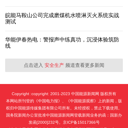
皖能马鞍山公司完成磨煤机水喷淋灭火系统实战
测试
华能伊春热电：警报声中练真功，沉浸体验筑防
线
点击进入
安全生产
频道查看更多新闻
Copyright :copyright: 2001-2023 中国能源新闻网 版权所有
本网站所刊登的《中国电力报》、《中国能源观察》上的新闻，版
权归中国能源传媒集团有限公司所有。未经授权，禁止下载使用。
国务院新闻办公室批准中国能源新闻网登载新闻业务的函：国新办
发函[2000]232号。京ICP备15017366号