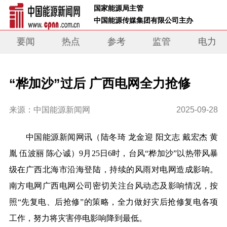
 国家能源局主管 
 中国能源传媒集团有限公司主办     
要闻
热点
参考
监管
电力
“桦加沙”过后 广西电网全力抢修
来源：中国能源新闻网
2025-09-28
中国能源新闻网讯
（陆冬琦
龙金迎
阳文志
戴宏杰
黄
胤
伍波丽
陈心诚）
9月25日6时，
台风
“桦加沙
”
以
热带风暴
级
在广西北海市沿海登陆，
持续的风雨对电网造成影响。
南方电网
广西
电网公司密切关注台风
动态及
影响情况，按
照
“
先复电
、
后抢修
”的策略，全力做好
灾后
抢修复电
各项
工作
，努力将灾害
停电
影响
降
到最低。