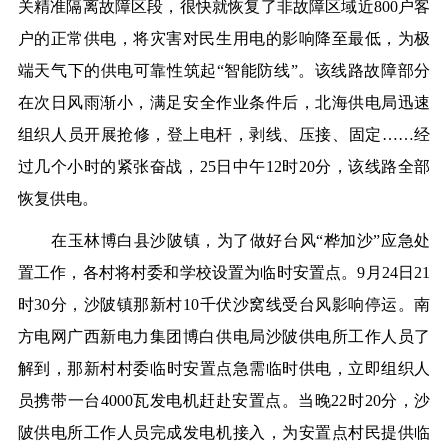
关精准隔离故障区段，
很快就
恢复了非故障区域近
800户客
户的正常供电，将灾害对民生用电的影响
降
至最低，为极
端天气下的供电可靠性筑起
“智能防线”。该线路故障部分
在
次日
风雨渐小，满足安全作业条件后，
北海供电局
迅速
组织人员
开展抢修
，登上电杆，剥线、压接、固定
……经
过
几个
小时的紧张奋战，
25日中午
12时20分，
该线路全部
恢复供电。
在玉林
博白县沙陂镇
，
为了
做好
台风
“桦加沙”
应急处
置工作
，各村将村委和学校设置为临时安置点。
9月24日
21
时
30分，沙陂镇那新村10千伏沙窝线
受台风影响
停运。南
方电网广西新电力集团博白供电局沙陂供电所工作人员
了
解到，
那新村村
委
临时
安置点急需临时供电
，立即组织人
员
携带一台
4000
瓦
发电机
赶赴
安置点
。
当晚
22
时
20分
，
沙
陂供电所工作人员完成发电机接入，为安置点村民提供临