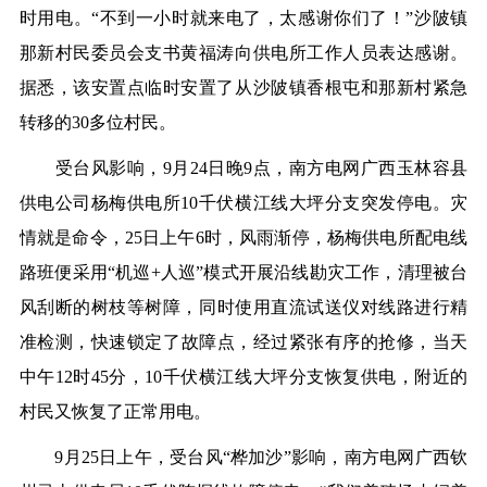
时用电。
“
不到一小时就来电了，太
感谢
你们了！
”沙陂镇
那新村民委员会支书黄福涛向供电所工作人
员
表达感谢。
据悉，该安置点临时安置了
从
沙陂镇香根屯和那新村
紧急
转移的
30多
位村民。
受台风影响，
9月2
4
日
晚
9点
，南方电网广西玉林
容县
供电公司杨梅供电所
10千伏横江线大坪分支突发停电。灾
情就是命令，
25日上午6时，
风雨
渐停
，
杨梅供电所配电线
路班便采用
“机巡+人巡”模式开展沿线勘
灾
工作，清理
被
台
风刮断的树枝等树障，
同时
使用直流试送仪对线路进行精
准检测，快速锁定
了
故障点
，
经过紧张
有序
的
抢修
，当
天
中午
12时45分，10千伏横江线大坪分支恢复供电
，
附近的
村民又恢复了正常用电
。
9月25日上午，受台风“桦加沙”影响，
南方电网广西
钦