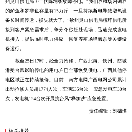
州灵山供电局
10千伏陈垌线故障停电。“我们养殖场内饲养
的鲈鱼和罗非鱼存量
有
15万斤，一旦持续断电导致增氧设
备
长时间
停运，损失
就大了
。
”钦州灵山供电局檀圩供电所
接到客户紧急需求后，争分夺秒赶赴现场
，
迅速
完成发电
机接入，提供临时电力供应，恢复养殖场增氧泵等关键设
备运行。
截至
2
5日1
7
时，
经全力抢修，
广西北海、钦州、防城
港受台风影响停电的用
电
户已全部恢复供电
，广西其他停
电区域正在持续抢修
。
目前，南方电网
广西电网
公司
累计
出动抢修人员超
1774人次，车辆535台次，应急发电车30台
次，发电机154台次
开展抗台风
“桦加沙
”
应急处置
。
责任编辑：刘础琪
相关推荐