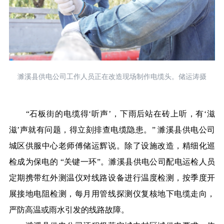
濉溪县供电公司工作人员正在改造现场制作电缆头。储运涛摄
“石板街的电缆得‘听声’，下雨后站在砖上听，有‘滋
滋’声就有问题，得立刻排查电缆隐患。” 濉溪县供电公司
城区供服中心老师傅储运辉说。除了设施改造，精细化巡
检成为保电的 “关键一环”。濉溪县供电公司配电运检人员
定期携带红外测温仪对线路设备进行温度检测，按季度开
展接地电阻检测，每月用管线探测仪复核地下电缆走向，
严防高温或雨水引发的线路故障。