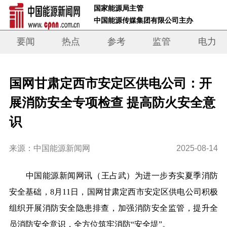
 国家能源局主管 
 中国能源传媒集团有限公司主办     
要闻
热点
参考
监管
电力
国网甘肃定西市安定区供电公司：开
展消防安全专项检查 提高防火安全意
识
来源：中国能源新闻网
2025-08-14
中国能源新闻网讯
（王占武）
为进一步夯实夏季消防
安全基础，8月11日，国网甘肃定西市安定区供电公司积极
组织开展消防安全隐患排查，加强消防安全监管，提升全
员消防安全意识，全方位筑牢消防“安全堤”。