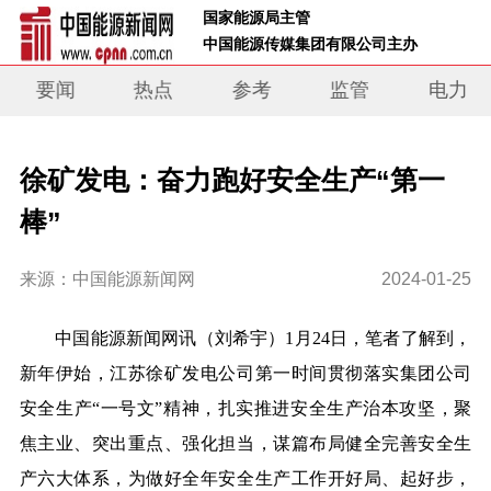
 国家能源局主管 
 中国能源传媒集团有限公司主办     
要闻
热点
参考
监管
电力
徐矿发电：奋力跑好安全生产“第一
棒”
来源：中国能源新闻网
2024-01-25
中国能源新闻网讯（
刘希宇
）
1月24日，笔者了解到，
新年伊始，江苏徐矿发电公司第一时间贯彻落实集团公司
安全生产“一号文”精神，扎实推进安全生产治本攻坚，聚
焦主业、突出重点、强化担当，谋篇布局健全完善安全生
产六大体系，为做好全年安全生产工作开好局、起好步，