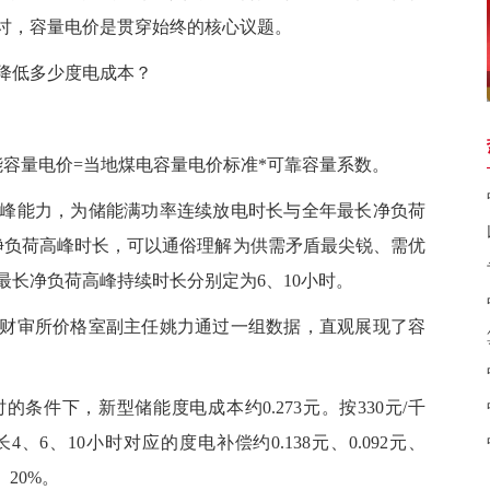
讨，容量电价是贯穿始终的核心议题。
降低多少度电成本？
容量电价=当地煤电容量电价标准*可靠容量系数。
能力，为储能满功率连续放电时长与全年最长净负荷
净负荷高峰时长，可以通俗理解为供需矛盾最尖锐、需优
长净负荷高峰持续时长分别定为6、10小时。
审所价格室副主任姚力通过一组数据，直观展现了容
的条件下，新型储能度电成本约0.273元。按330元/千
6、10小时对应的度电补偿约0.138元、0.092元、
、20%。