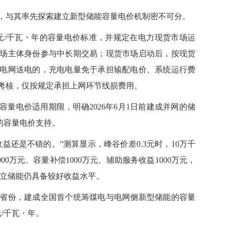
与其率先探索建立新型储能容量电价机制密不可分。
0元/千瓦・年的容量电价标准，并规定在电力现货市场运
场主体身份参与中长期交易；现货市场启动后，按现货
电网送电的，充电电量免于承担输配电价、系统运行费
考核，仅按规定承担上网环节线损费用。
量电价适用期限，明确2026年6月1日前建成并网的储
瓦的容量电价支持。
还是不错的。”测算显示，峰谷价差0.3元时，10万千
00万元、容量补偿1000万元、辅助服务收益1000万元，
，独立储能仍具备较好收益水平。
份，建成全国首个统筹煤电与电网侧新型储能的容量
/千瓦・年。