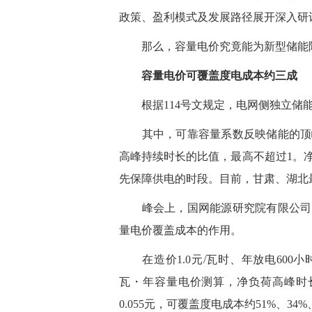
政策、盈利模式及发展路径展开深入研
那么，容量电价究竟能为新型储能
容量电价可覆盖度电成本约三成
根据114号文规定，电网侧独立储能
其中，可靠容量系数反映储能的顶峰
高峰持续时长的比值，最高不超过1。
先保障供电的时段。目前，甘肃、湖北最
峰会上，国网能源研究院有限公司财
量电价覆盖成本的作用。
在造价1.0元/瓦时、年放电600小时
瓦・年容量电价测算，净负荷高峰时长4、
0.055元，可覆盖度电成本约51%、34%