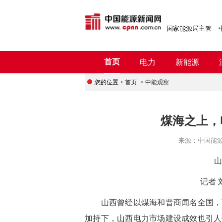
国家能源局主管
首页
电力
新能源
您的位置 >
首页
->
中能观察
煤海之上，
来源：
中国能
山
记者 
山西曾经以煤海和晋商闻名全国，而
加持下，山西电力市场建设成效也引人