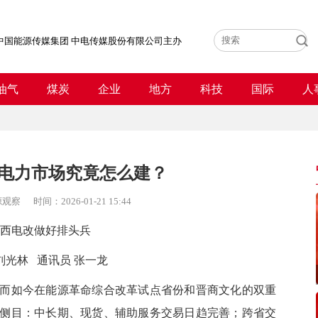
中国能源传媒集团 中电传媒股份有限公司主办
油气
煤炭
企业
地方
科技
国际
人
电力市场究竟怎么建？
源观察
时间：
2026-01-21 15:44
西电改做好排头兵
刘光林 通讯员 张一龙
如今在能源革命综合改革试点省份和晋商文化的双重
侧目：中长期、现货、辅助服务交易日趋完善；跨省交