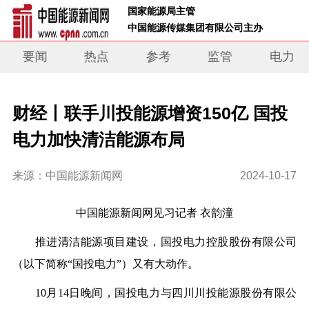
 国家能源局主管 
 中国能源传媒集团有限公司主办     
要闻
热点
参考
监管
电力
财经丨联手川投能源增资150亿 国投
电力加快清洁能源布局
来源：​中国能源新闻网
2024-10-17
中国能源新闻网见习记者
衣韵潼
推进清洁能源项目建设，国投电力控股股份有限公司
（以下简称
“国投电力”）又有大动作。
10月14日晚
间，国投电力与四川川投能源股份有限公