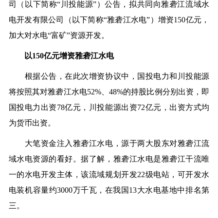
司（以下简称
“川投能源”）公告，拟共同向雅砻江流域水
电开发有限公司（以下简称“雅砻江水电”）增资150亿元，
加大对水电“富矿”资源开发。
以
150亿
元增资
雅砻江水电
根据公告，在此次增资协议中，国投电力和川投能源
将按照其对雅砻江水电
52%、48%的持股比例分别出资，即
国投电力出资78亿元，川投能源出资72亿元，出资方式均
为货币出资。
大笔资金注入雅砻江水电，源于两大股东对雅砻江流
域水电资源的看好。据了解，雅砻江水电是雅砻江干流唯
一的水电开发主体，该流域规划开发
22级电站，可开发水
电装机容量约3000万千瓦，在我国13大水电基地中排名第
三。