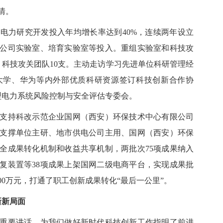
情。
电力研究开发投入年均增长率达到
40%
，连续两年设立
公司实验室、培育实验室等投入。重组实验室和科技攻
、科技攻关团队
10
支。主动走访学习先进单位科研管理经
大学、华为等内外部优质科研资源签订科技创新合作协
型电力系统风险控制与安全评估专委会。
持科改示范企业国网（西安）环保技术中心有限公司
支撑单位主研、地市供电公司主用、国网（西安）环保
全成果转化机制和收益共享机制，两批次
75
项成果纳入
复装置等
38
项成果上架国网二级电商平台，实现成果批
00
万元，打通了职工创新成果转化“最后一公里”。
新新局面
要讲话，为我们做好新时代科技创新工作指明了前进