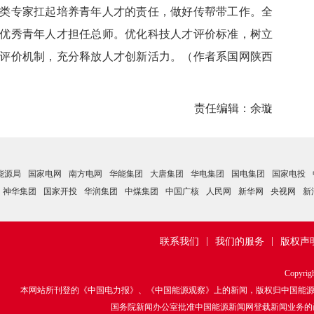
类专家扛起培养青年人才的责任，做好传帮带工作。全
优秀青年人才担任总师。优化科技人才评价标准，树立
评价机制，充分释放人才创新活力。（作者系国网陕西
责任编辑：余璇
能源局
国家电网
南方电网
华能集团
大唐集团
华电集团
国电集团
国家电投
神华集团
国家开投
华润集团
中煤集团
中国广核
人民网
新华网
央视网
新
|
|
联系我们
我们的服务
版权声
Copyrig
本网站所刊登的《中国电力报》、《中国能源观察》上的新闻，版权归中国能
国务院新闻办公室批准中国能源新闻网登载新闻业务的函：国