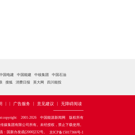
中国电建
中国能建
中核集团
中国石油
浪
搜狐
消费日报
英大网
四川能投
|
|
|
|
明
广告服务
意见建议
无障碍阅读
ht:copyright: 2001-
2026
中国能源新闻网 版权所有
源传媒集团有限公司所有。未经授权，禁止下载使用。
新办发函[2000]232号。
京ICP备15017366号-1