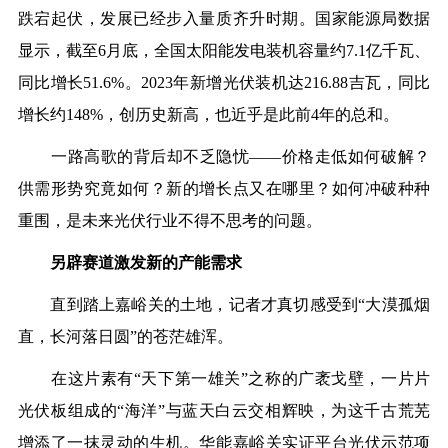
跌宕起伏，发展已经步入量质齐升时期。国家能源局数据
显示，截至6月底，全国太阳能发电装机容量约7.1亿千瓦、
同比增长51.6%。2023年新增光伏装机达216.88吉瓦，同比
增长约148%，创历史新高，也近乎是此前4年的总和。
一路高歌的背后却不乏隐忧——价格走低如何破解？
供需形势究竟如何？新的增长点又在哪里？如何冲破种种
重围，是未来光伏行业不得不思考的问题。
另辟赛道激发新的产能需求
直到踏上嘉峪关的土地，记者才真切感受到“大漠孤烟
直，长河落日圆”的苍茫雄浑。
在这片素有“天下第一雄关”之称的广袤戈壁，一片片
光伏板组成的“海洋”与蓝天白云交相辉映，为这千古荒芜
增添了一抹灵动的生机。华能嘉峪关实证平台光伏示范项