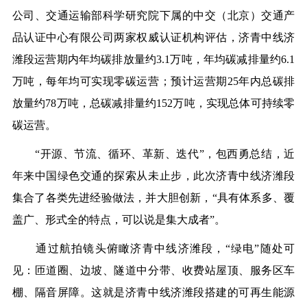
公司、交通运输部科学研究院下属的中交（北京）交通产
品认证中心有限公司两家权威认证机构评估，济青中线济
潍段运营期内年均碳排放量约3.1万吨，年均碳减排量约6.1
万吨，每年均可实现零碳运营；预计运营期25年内总碳排
放量约78万吨，总碳减排量约152万吨，实现总体可持续零
碳运营。
“开源、节流、循环、革新、迭代”，包西勇总结，近
年来中国绿色交通的探索从未止步，此次济青中线济潍段
集合了各类先进经验做法，并大胆创新，“具有体系多、覆
盖广、形式全的特点，可以说是集大成者”。
通过航拍镜头俯瞰济青中线济潍段，“绿电”随处可
见：匝道圈、边坡、隧道中分带、收费站屋顶、服务区车
棚、隔音屏障。这就是济青中线济潍段搭建的可再生能源