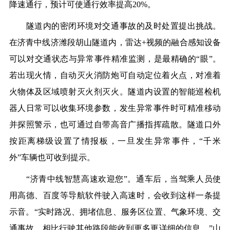
降速通行，预计可使通行效率提高20%。
隧道内的密闭环境对交通事故的及时处置提出挑战。
在济青中线济潍段胡山隧道内，雷达+视频的融合感知设备
可以对交通状态与异常事件精准监测，是最精确的“眼”。
若出现火情，自动灭火消防炮可自动定位着火点，对准着
火物体及区域喷射灭火剂灭火。隧道内设置的智能巡检机
器人日常可以收集环境参数，发生异常事件时可精准移动
并探照警示，也可通过自带高音广播指挥疏散。隧道口外
按距离梯级设置了情报板，一旦发生异常事件，“千米
外”车辆也可收到提示。
“济青中线智慧高速欢迎您”。通车后，当驾乘人员使
用高德、百度等导航软件驶入高速时，会收到这样一条提
示音。“实时路况、拥堵信息、服务区位置、气象环境、交
通事故，相比行驶其他路段能收到更多更详细的信息。”山