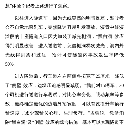
慧”体验？记者上路进行了观察。
以往进入隧道前，因为光线突然的明暗反差，驾驶者
会不自觉地踩刹车，突然降速容易引发事故。济青中线济
潍段的十座隧道入口因为加装了减光棚洞，“黑白洞”效应
得到明显改善：进入隧道前，凭借棚洞梯次减光，洞内外
光线得到柔和过渡，预计可使隧道内事故发生率降低
50%。
进入隧道后，行车道左右两侧各拓宽了25厘米，降低
了“侧壁”效应，边墙压迫感明显减弱。“我们对15辆车，30
个司机进行隧道行车测试，对比心率变化、眼动频率等参
数，最终确定最优的边墙外拓宽度，可以有效提升车辆行
驶速度，减少驾驶员心理、生理负荷。”孟强说。凭借消
除“黑白洞”及“侧壁”效应的综合措施，基本可以实现隧道不