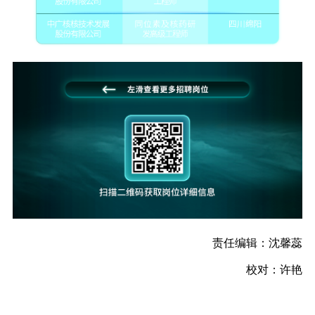
责任编辑：沈馨蕊
校对：
许艳