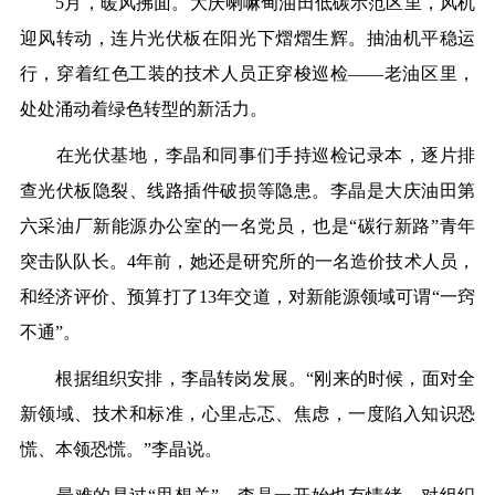
5月，暖风拂面。大庆喇嘛甸油田低碳示范区里，风机
迎风转动，连片光伏板在阳光下熠熠生辉。抽油机平稳运
行，穿着红色工装的技术人员正穿梭巡检——老油区里，
处处涌动着绿色转型的新活力。
在光伏基地，李晶和同事们手持巡检记录本，逐片排
查光伏板隐裂、线路插件破损等隐患。李晶是大庆油田第
六采油厂新能源办公室的一名党员，也是“碳行新路”青年
突击队队长。4年前，她还是研究所的一名造价技术人员，
和经济评价、预算打了13年交道，对新能源领域可谓“一窍
不通”。
根据组织安排，李晶转岗发展。“刚来的时候，面对全
新领域、技术和标准，心里忐忑、焦虑，一度陷入知识恐
慌、本领恐慌。”李晶说。