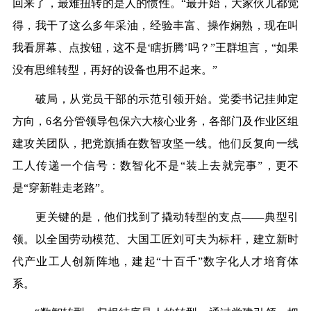
回来了，最难扭转的是人的惯性。“最开始，大家伙儿都觉
得，我干了这么多年采油，经验丰富、操作娴熟，现在叫
我看屏幕、点按钮，这不是‘瞎折腾’吗？”王群坦言，“如果
没有思维转型，再好的设备也用不起来。”
破局，从党员干部的示范引领开始。党委书记挂帅定
方向，6名分管领导包保六大核心业务，各部门及作业区组
建攻关团队，把党旗插在数智攻坚一线。他们反复向一线
工人传递一个信号：数智化不是“装上去就完事”，更不
是“穿新鞋走老路”。
更关键的是，他们找到了撬动转型的支点——典型引
领。以全国劳动模范、大国工匠刘可夫为标杆，建立新时
代产业工人创新阵地，建起“十百千”数字化人才培育体
系。