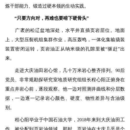
炼干部能力、锻造过硬本领的生动实践。
“只要方向对，再难也要啃下硬骨头”
广袤的松辽盆地深处，水平井直插页岩层位。地面
上，大型压裂机组集群作业，高压轰鸣，一体化集输撬装
装置密闭运转，页岩油正从纳米级的孔隙里被“驱赶”出
来。
走进大庆油田岩心馆，几十万米岩心整齐排列。90后
党员、非常规勘探研究室地质研究组组长程心阳正俯身在
重点井岩心前，逐段观察。他一边对照测井曲线和分层数
据，一边逐一记录岩心颜色、硬度、物性差异与含油级
别。
程心阳毕业于中国石油大学，2018年来到大庆油田工
作，被分配到页岩油领域。那时，页岩油在大庆几乎是个