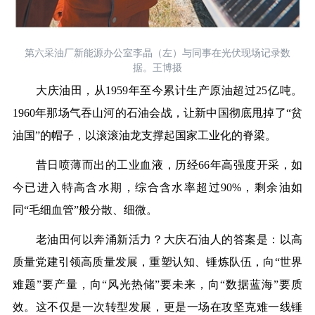
第六采油厂新能源办公室李晶（左）与同事在光伏现场记录数
据。王博摄
大庆油田，从1959年至今累计生产原油超过25亿吨。
1960年那场气吞山河的石油会战，让新中国彻底甩掉了“贫
油国”的帽子，以滚滚油龙支撑起国家工业化的脊梁。
昔日喷薄而出的工业血液，历经66年高强度开采，如
今已进入特高含水期，综合含水率超过90%，剩余油如
同“毛细血管”般分散、细微。
老油田何以奔涌新活力？大庆石油人的答案是：以高
质量党建引领高质量发展，重塑认知、锤炼队伍，向“世界
难题”要产量，向“风光热储”要未来，向“数据蓝海”要质
效。这不仅是一次转型发展，更是一场在攻坚克难一线锤