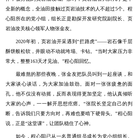
全新的概念，全油田接触过页岩油技术的人不超过5个。程
心阳所在的党小组，组长正是勘探开发研究院副院长、页
岩油攻关核心领军人物张金友。
2020年初，页岩油开采遇到“拦路虎”——岩石像千层
酥饼般松软，井眼动不动就垮塌、卡钻。“当时大家压力非
常大，整整163天才见油。”程心阳回忆。
最难熬的那些夜晚，张金友把队员叫到一起座谈，和
大家谈心谈话，为大家加油鼓劲。面对一张张疲惫的面
孔，他不仅没有动摇，反而表现得更加坚定，他认真倾听
大家的心声，一一解开思想疙瘩。“张院长坚定自己的判
断，告诉我们只要方向对，再难也要啃下硬骨头。”程心阳
说，正是“这堂课”，让团队稳住了心神。
如今，程心阳已从一名普通组员成长为党小组组长。