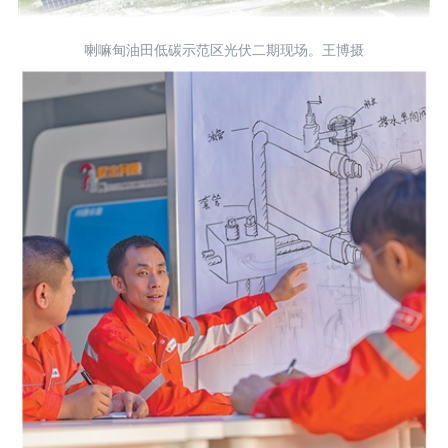
喇嘛甸油田低碳示范区光伏二期现场。王博摄