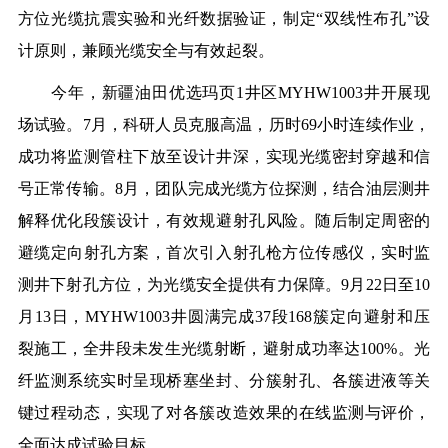
方位光缆抗震实验和光纤数据验证，制定“双线性布孔”设
计原则，兼顾光缆安全与有效起裂。
今年，新疆油田优选玛页1井区MYHW1003井开展现
场试验。7月，科研人员克服高温，历时69小时连续作业，
成功将监测管柱下放至设计井深，实现光缆密封穿越和信
号正常传输。8月，团队完成光缆方位探测，结合油层测井
解释优化段簇设计，有效规避射孔风险。随后制定周密的
避缆定向射孔方案，首次引入射孔枪方位传感仪，实时监
测井下射孔方位，为光缆安全提供有力保障。9月22日至10
月13日，MYHW1003井圆满完成37段168簇定向避射和压
裂施工，全井段未发生光缆射断，避射成功率达100%。光
纤监测系统实时呈现桥塞坐封、分簇射孔、各簇进液等关
键过程动态，实现了对各簇改造效果的在线监测与评价，
全面达成试验目标。