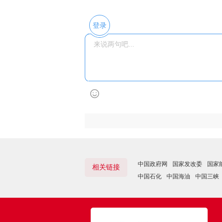
登录
中国政府网
国家发改委
国家
相关链接
中国石化
中国海油
中国三峡