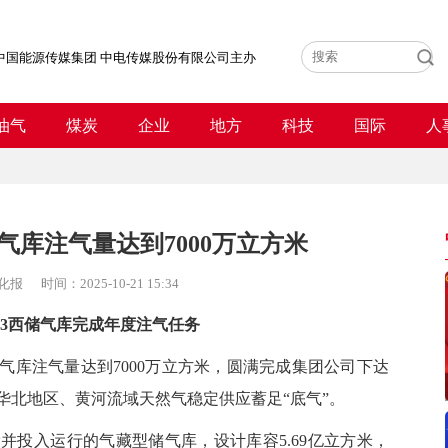
中国能源传媒集团 中电传媒股份有限公司主办
油气
煤炭
企业
地方
科技
国际
人
气库注气量达到7000万立方米
化报
时间：
2025-10-21 15:34
13西储气库完成年度注气任务
气库注气量达到7000万立方米，圆满完成集团公司下达
华北地区、黄河流域天然气稳定供应蓄足“底气”。
投入运行的气藏型储气库，设计库容5.69亿立方米，