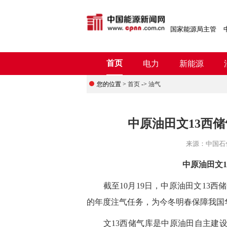
国家能源局主管
首页
电力
新能源
您的位置 >
首页
->
油气
中原油田文13西储
来源：
中国石
中原油田文
截至10月19日，中原油田文13西储
的年度注气任务，为今冬明春保障我国
文13西储气库是中原油田自主建设并