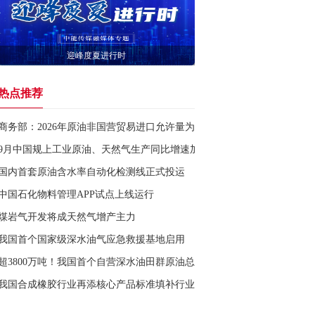
迎峰度夏进行时
热点推荐
商务部：2026年原油非国营贸易进口允许量为25700万吨
9月中国规上工业原油、天然气生产同比增速加快
国内首套原油含水率自动化检测线正式投运
中国石化物料管理APP试点上线运行
煤岩气开发将成天然气增产主力
我国首个国家级深水油气应急救援基地启用
超3800万吨！我国首个自营深水油田群原油总产量创新高
我国合成橡胶行业再添核心产品标准填补行业空白