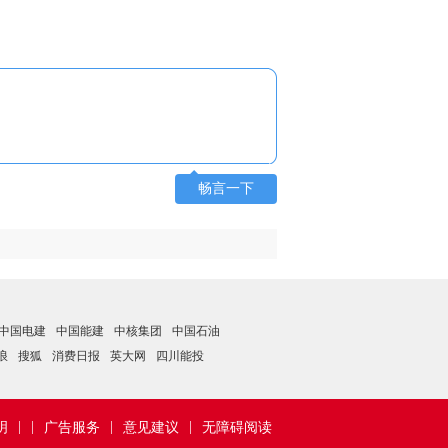
畅言一下
中国电建
中国能建
中核集团
中国石油
浪
搜狐
消费日报
英大网
四川能投
|
|
|
|
明
广告服务
意见建议
无障碍阅读