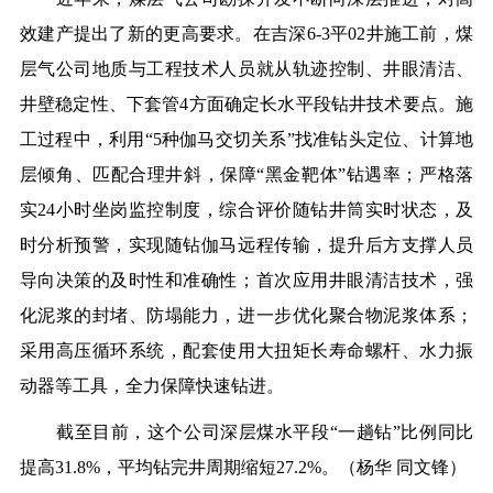
效建产提出了新的更高要求。在吉深6-3平02井施工前，煤
层气公司地质与工程技术人员就从轨迹控制、井眼清洁、
井壁稳定性、下套管4方面确定长水平段钻井技术要点。施
工过程中，利用“5种伽马交切关系”找准钻头定位、计算地
层倾角、匹配合理井斜，保障“黑金靶体”钻遇率；严格落
实24小时坐岗监控制度，综合评价随钻井筒实时状态，及
时分析预警，实现随钻伽马远程传输，提升后方支撑人员
导向决策的及时性和准确性；首次应用井眼清洁技术，强
化泥浆的封堵、防塌能力，进一步优化聚合物泥浆体系；
采用高压循环系统，配套使用大扭矩长寿命螺杆、水力振
动器等工具，全力保障快速钻进。
截至目前，这个公司深层煤水平段“一趟钻”比例同比
提高31.8%，平均钻完井周期缩短27.2%。（
杨华 同文锋
）