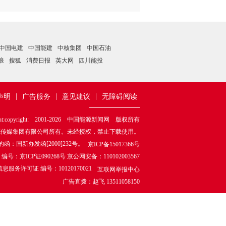
中国电建
中国能建
中核集团
中国石油
浪
搜狐
消费日报
英大网
四川能投
|
|
|
声明
广告服务
意见建议
无障碍阅读
ht:copyright: 2001-
2026
中国能源新闻网 版权所有
源传媒集团有限公司所有。未经授权，禁止下载使用。
国新办发函[2000]232号。
京ICP备15017366号
ICP证090268号 京公网安备：110102003567
服务许可证 编号：10120170021
互联网举报中心
广告直拨：赵飞 13511058150