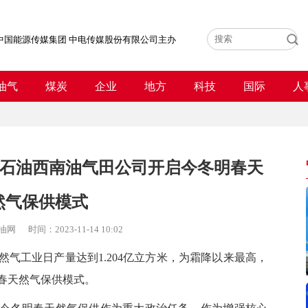
中国能源传媒集团 中电传媒股份有限公司主办
油气
煤炭
企业
地方
科技
国际
人
国石油西南油气田公司开启今冬明春天
然气保供模式
油网
时间：
2023-11-14 10:02
工业日产量达到1.204亿立方米，为霜降以来最高，
春天然气保供模式。