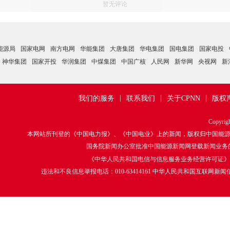
暂无评论
能源局
国家电网
南方电网
华能集团
大唐集团
华电集团
国电集团
国家电投
神华集团
国家开投
华润集团
中煤集团
中国广核
人民网
新华网
央视网
新
|
|
|
我们的服务
联系我们
关于CPNN
版权
Copyrig
本网站所刊登的《中国电力报》、《中国电业》上的新闻，版权归中国能
国务院新闻办公室批准中国能源新闻网登载新闻业务的函：
《中华人民共和国电信与信息服务业务经营许可证》 编号：京
违法和不良信息举报电话：010-63414161 中华人民共和国互联网新闻信息