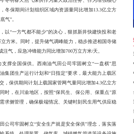
冬明春天然气保供作为重大政治任务、作为增强核心
，冬保期间计划组织区域内资源量同比增加13.3亿立方
“底气”。
以“一方气都不能少”的决心，狠抓新井快建快投和老
5万立方米。同时，提升储气调峰能力，稳步推进相国寺储
注气，应急冲锋能力同比增加700万立方米/天。
撑全国保供。西南油气田公司牢固树立“一盘棋”思
油集团生产运行计划和“日指定”要求，最大能力上载区
交，保供期间计划上载国家管网气量同比增加4.3亿立方
同时，在川渝地区，按照“保民生、保公用、保重点”原
需求侧管理，确保极端情况、关键时刻民生用气供应稳
公司牢固树立“安全生产就是安全保供”理念，落实落
输系统、处理装置、储气库、城镇燃气管道等设备设施