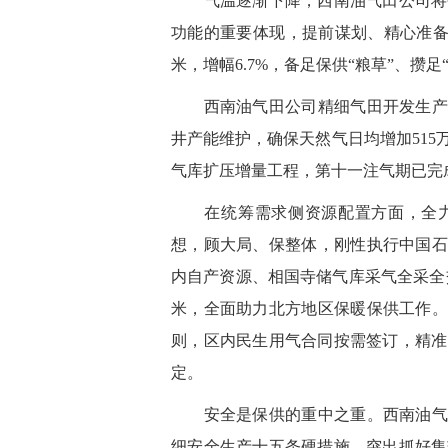
气温逐渐下降，西南油气田公司将今
功能的重要体现，提前谋划、精心准备
米，增幅6.7%，备足保供“粮草”、攒足
西南油气田公司精细气田开发生产，
井产能维护，确保天然气日均增加51
气库扩压增量工程，第十一注气期已完成
在统筹需求侧资源配置方面，全力支
想，顾大局、保整体，刚性执行中国石
内自产资源、相国寺储气库采气全采全
米，全面助力北方地区保暖保供工作。
则，区内民生用气合同按需签订，精准
定。
安全是保供的重中之重。西南油气田
细安全生产十五条硬措施，突出抓好集