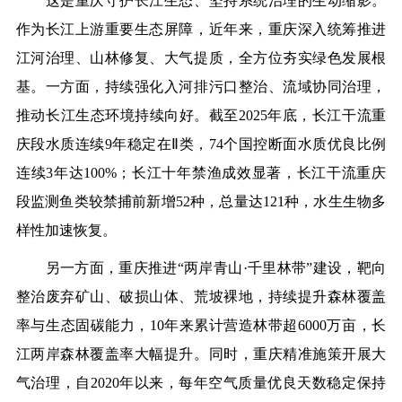
这是重庆守护长江生态、坚持系统治理的生动缩影。
作为长江上游重要生态屏障，近年来，重庆深入统筹推进
江河治理、山林修复、大气提质，全方位夯实绿色发展根
基。一方面，持续强化入河排污口整治、流域协同治理，
推动长江生态环境持续向好。截至2025年底，长江干流重
庆段水质连续9年稳定在Ⅱ类，74个国控断面水质优良比例
连续3年达100%；长江十年禁渔成效显著，长江干流重庆
段监测鱼类较禁捕前新增52种，总量达121种，水生生物多
样性加速恢复。
另一方面，重庆推进“两岸青山·千里林带”建设，靶向
整治废弃矿山、破损山体、荒坡裸地，持续提升森林覆盖
率与生态固碳能力，10年来累计营造林带超6000万亩，长
江两岸森林覆盖率大幅提升。同时，重庆精准施策开展大
气治理，自2020年以来，每年空气质量优良天数稳定保持