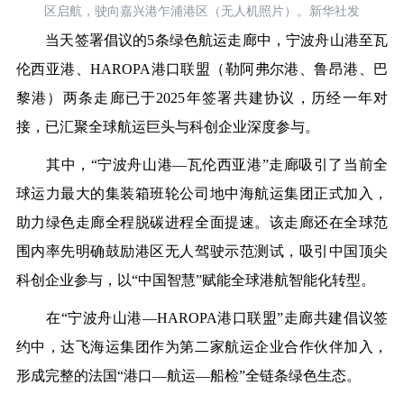
区启航，驶向嘉兴港乍浦港区（无人机照片）。新华社发
当天签署倡议的5条绿色航运走廊中，宁波舟山港至瓦
伦西亚港、HAROPA港口联盟（勒阿弗尔港、鲁昂港、巴
黎港）两条走廊已于2025年签署共建协议，历经一年对
接，已汇聚全球航运巨头与科创企业深度参与。
其中，“宁波舟山港—瓦伦西亚港”走廊吸引了当前全
球运力最大的集装箱班轮公司地中海航运集团正式加入，
助力绿色走廊全程脱碳进程全面提速。该走廊还在全球范
围内率先明确鼓励港区无人驾驶示范测试，吸引中国顶尖
科创企业参与，以“中国智慧”赋能全球港航智能化转型。
在“宁波舟山港—HAROPA港口联盟”走廊共建倡议签
约中，达飞海运集团作为第二家航运企业合作伙伴加入，
形成完整的法国“港口—航运—船检”全链条绿色生态。