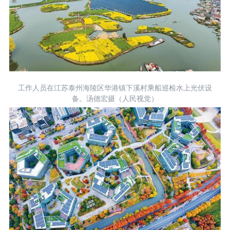
工作人员在江苏泰州海陵区华港镇下溪村乘船巡检水上光伏设
备。汤德宏摄（人民视觉）