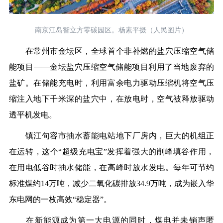
南京江岛智立方零碳园区。杨素平摄（人民图片）
在常州市金坛区，全球首个非补燃的盐穴压缩空气储
能项目——金坛盐穴压缩空气储能项目利用了当地废弃的
盐矿。在储能充电时，利用富余电力驱动压缩机将空气压
缩注入地下千米深的盐穴中，在放电时，空气被释放驱动
透平机发电。
镇江句容市抽水蓄能电站地下厂房内，巨大的机组正
在运转，这个“超级充电宝”发挥着强大的削峰填谷作用，
在用电低谷时抽水储能，在高峰时放水发电。每年可节约
标准煤约14万吨，减少二氧化碳排放34.9万吨，成为嵌入华
东电网的一枚高效“稳定器”。
在新能源成为第一大电源的同时，煤电并未销声匿