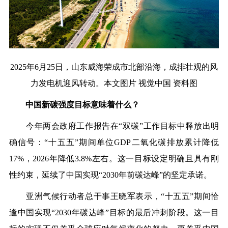
2025年6月25日，山东威海荣成市北部沿海，成排壮观的风
力发电机迎风转动。本文图片 视觉中国 资料图
中国新碳强度目标意味着什么？
今年两会政府工作报告在“双碳”工作目标中释放出明
确信号：“十五五”期间单位GDP二氧化碳排放累计降低
17%，2026年降低3.8%左右。这一目标设定明确且具有刚
性约束，延续了中国实现“2030年前碳达峰”的坚定承诺。
亚洲气候行动者总干事王晓军表示，“十五五”期间恰
逢中国实现“2030年碳达峰”目标的最后冲刺阶段。这一目