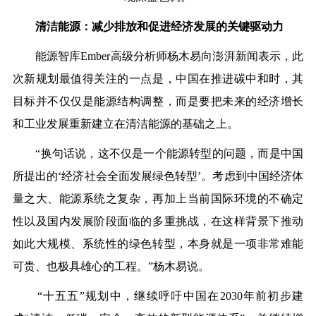
清洁能源：减少排放和促进经济发展的关键驱动力
能源智库Ember高级分析师杨木易向澎湃新闻表示，此
次新规划最值得关注的一点是，中国在推进碳中和时，其
目标并不仅仅是能源结构调整，而是要把未来的经济增长
和工业发展重新建立在清洁能源的基础之上。
“换句话说，这不仅是一个能源转型的问题，而是中国
所提出的‘经济社会全面发展绿色转型’。考虑到中国经济体
量之大、能源系统之复杂，再加上当前国际环境的不确定
性以及国内发展阶段面临的多重挑战，在这样背景下推动
如此大规模、系统性的绿色转型，本身就是一项非常难能
可贵、也极具雄心的工程。”杨木易说。
“十五五”规划中，继续呼吁中国在2030年前初步建