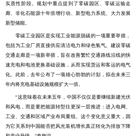
实质性阶段。规划中重点提到了零碳园区、零碳运输走
廊、非化石能源十年倍增行动、新型电力系统、大力发展
新型储能。
零碳工业园区是实现工业能源脱碳的一项重要举措，
包括为工业厂房直接供应清洁电力和绿色氢气。建设零碳
交通走廊是一项新举措，旨在改善繁忙交通路线沿线的快
速充电和电池更换基础设施，从而实现货运和客运的电气
化。此前，去年公布了一项雄心勃勃的计划，拟在未来三
年内将充电基础设施规模扩大一倍。
“这意味着在未来五年，中国不仅仅是要继续新建光伏
和风电，而是要把能源转型往更深一层推进：进入电网、
工业、交通和区域产业布局重组。这个变化意义重大，因
为它关系到中国能否把风光装机增长真正转化为排放下降
和产业升级。”秦旗说。