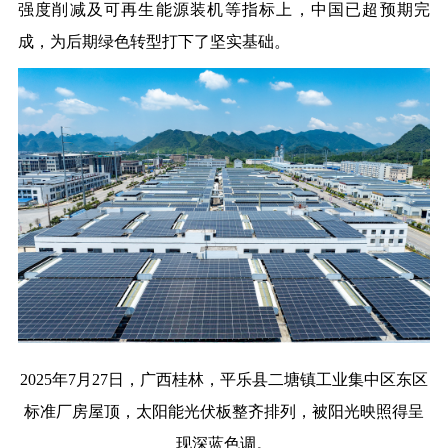
强度削减及可再生能源装机等指标上，中国已超预期完
成，为后期绿色转型打下了坚实基础。
2025年7月27日，广西桂林，平乐县二塘镇工业集中区东区
标准厂房屋顶，太阳能光伏板整齐排列，被阳光映照得呈
现深蓝色调。