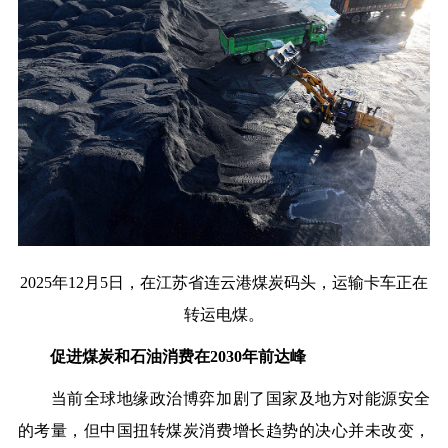
2025年12月5日，在江苏省连云港煤炭码头，运输卡车正在
转运电煤。
促进煤炭和石油消费在2030年前达峰
当前全球地缘政治博弈加剧了国家及地方对能源安全
的考量，但中国扭转煤炭消费增长趋势的决心并未改变，