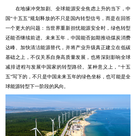
在地缘冲突加剧、全球能源安全焦虑上升的当下，中
国“十五五”规划释放的不只是国内转型信号，而是在回答
一个更大的问题：当世界重新担忧能源安全时，绿色转型
还能否继续前进。未来五年，中国能否如期推动煤炭消费
达峰、加快清洁能源替代，并将产业升级真正建立在低碳
基础之上，不仅关系自身高质量发展，也将深刻影响全球
减排进程与发展中国家的转型路径。某种意义上，“十五
五”写下的，不只是中国未来五年的绿色坐标，也可能是全
球能源转型下一阶段的风向。