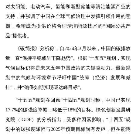
对太阳能、电动汽车、氢能和新型储能等清洁能源产业的
支持，并强调了中国在全球气候治理中发挥引领作用的意
愿，希望成为提供价格合理清洁能源技术的“国际公共产
品”提供者。
《碳简报》分析称，自2024年3月以来，中国的碳排放
量一直“保持平稳或呈下降趋势”。根据“十五五”规划，实现
气候目标仍将是未来五年中国政策的关键驱动力。最新规
划中的气候与环境章节呼吁中国“统筹（经济）发展和减
排”，并“确保如期实现碳达峰目标”。
“十五五”规划在回顾“十四五”规划时称，中国已实现
17.7%的碳强度降幅，略低于18%的目标。绿色创新发展研
究院（iGDP）的分析指出，受多种因素影响，“十四五”规
划中的碳强度降幅与2025年预期目标尚有差距，但在能耗