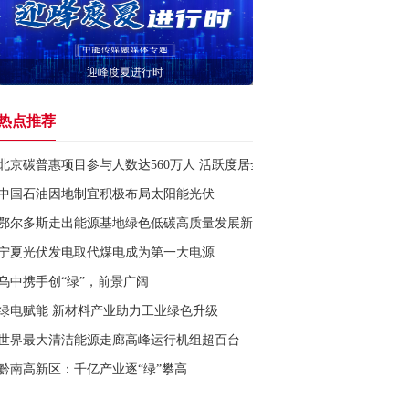
迎峰度夏进行时
热点推荐
北京碳普惠项目参与人数达560万人 活跃度居全国首位
中国石油因地制宜积极布局太阳能光伏
鄂尔多斯走出能源基地绿色低碳高质量发展新路
宁夏光伏发电取代煤电成为第一大电源
乌中携手创“绿”，前景广阔
绿电赋能 新材料产业助力工业绿色升级
世界最大清洁能源走廊高峰运行机组超百台
黔南高新区：千亿产业逐“绿”攀高