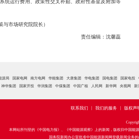
系统运行费用、政策性交叉补贴、政府性基金及附加等
与市场研究院院长）
责任编辑：沈馨蕊
能源局
国家电网
南方电网
华能集团
大唐集团
华电集团
国电集团
国家电投
神华集团
国家开投
华润集团
中煤集团
中国广核
人民网
新华网
央视网
新
|
|
联系我们
我们的服务
版权声
Copyrig
本网站所刊登的《中国电力报》、《中国能源观察》上的新闻，版权归中国能
国务院新闻办公室批准中国能源新闻网登载新闻业务的函：国