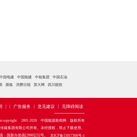
中国电建
中国能建
中核集团
中国石油
浪
搜狐
消费日报
英大网
四川能投
|
|
|
|
明
广告服务
意见建议
无障碍阅读
ht:copyright: 2001-
2026
中国能源新闻网 版权所有
源传媒集团有限公司所有。未经授权，禁止下载使用。
新办发函[2000]232号。
京ICP备15017366号-1