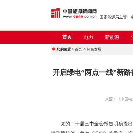
国家能源局主管
首页
电力
新能源
您的位置 >
首页
->
绿色发展
开启绿电“两点一线”新路
来源：
《中国电
党的二十届三中全会报告明确提出，