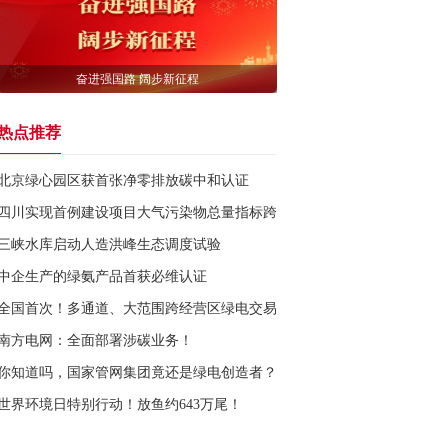
奋进强国路 阔步新征程
热点推荐
北京绿心园区获首张净零排放碳中和认证
四川实现首例建设项目大气污染物总量指标跨区域置换
三峡水库启动人造洪峰生态调度试验
中企生产的绿氨产品首获必维认证
全国首次！多通道、大范围跨经营区绿电交易达成
南方电网：全面部署涉碳业务！
你知道吗，国家管网集团竟还是绿电创造者？
世界环境日特别行动！放鱼约643万尾！