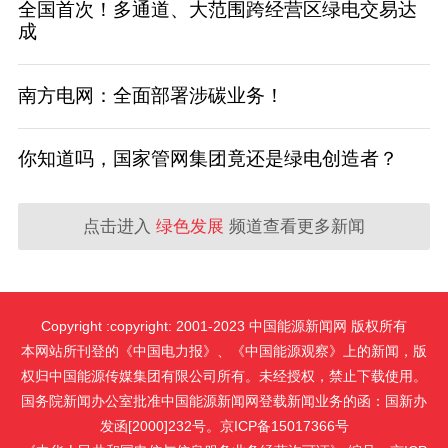
全国首次！多通道、大范围跨经营区绿电交易达
成
南方电网：全面部署涉碳业务！
你知道吗，国家管网集团竟还是绿电创造者？
点击进入
绿色发展
频道查看更多新闻
Copyright :copyright: 2001-2023 中国能源新闻网 版权所有
本网站所刊登的《中国电力报》、《中国能源观察》上的新闻，版
权归中国能源传媒集团有限公司所有。未经授权，禁止下载使用。
国务院新闻办公室批准中国能源新闻网登载新闻业务的函：国新办
发函[2000]232号。京ICP备15017366号