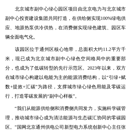
北京城市副中心绿心园区项目由北京电力与北京城市
副中心投资建设集团共同打造，在供给侧实现100%绿电供
应、地源热泵供冷供热，在消费侧实现绿色建筑、园区车
辆全面电气化。
该园区位于通州区核心地带，总面积大约11.2平方千
米，现已成为北京城市副中心绿色空间格局中的重要部
分，也成为了低碳转型的先行示范区。2023年以来，双方
在城市绿心构建以电能为主的能源消费结构，以“引绿+赋
数+提效+汇碳”为路径，支撑城市绿心绿色用能及零碳运
行，打造零碳发展的“副中心样板”。
“我们从能源供给侧和消费侧共同发力，实施科学碳管
理，推动城市绿心成为清洁能源与生态碳汇协同的零碳园
区。”国网北京通州供电公司新型电力系统创新中心主任张