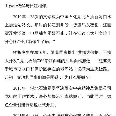
工作中依然与长江相伴。
2010年，38岁的文珍成为中国石化湖北石油新河口水
上加油站站长。那时的长江荆州段，货运码头密集，江面
漂浮物泛滥，电网捕鱼屡禁不止，让在江边长大的文珍十
分心疼:“长江就像生了病。”
转折发生在2016年。随着国家提出“共抓大保护、不搞
大开发”,湖北石油70%沿江而建的油库面临搬迁——这些先
于城市取水口和保护区存在的老库站，必须为生态让路。
起初，文珍和同事们满是困惑：“为什么要搬？”
2018年，湖北石油党委坚决落实中央精神及集团公司
党组的工作要求，决心加快沿江库站搬迁。与此同时，绿
色企业创建行动也正式开启。
2021年4月8日，位于中华鲟核心保护区的湖北石油宜