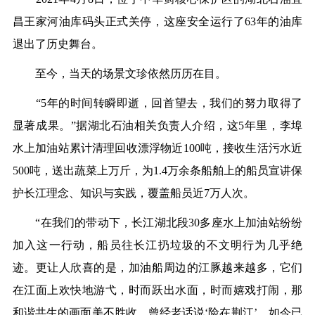
昌王家河油库码头正式关停，这座安全运行了63年的油库
退出了历史舞台。
至今，当天的场景文珍依然历历在目。
“5年的时间转瞬即逝，回首望去，我们的努力取得了
显著成果。”据湖北石油相关负责人介绍，这5年里，李埠
水上加油站累计清理回收漂浮物近100吨，接收生活污水近
500吨，送出蔬菜上万斤，为1.4万余条船舶上的船员宣讲保
护长江理念、知识与实践，覆盖船员近7万人次。
“在我们的带动下，长江湖北段30多座水上加油站纷纷
加入这一行动，船员往长江扔垃圾的不文明行为几乎绝
迹。更让人欣喜的是，加油船周边的江豚越来越多，它们
在江面上欢快地游弋，时而跃出水面，时而嬉戏打闹，那
和谐共生的画面美不胜收。曾经老话说‘险在荆江’，如今已