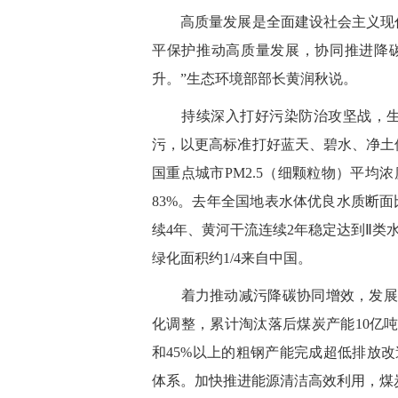
高质量发展是全面建设社会主义现代
平保护推动高质量发展，协同推进降
升。”生态环境部部长黄润秋说。
持续深入打好污染防治攻坚战，生态
污，以更高标准打好蓝天、碧水、净土
国重点城市PM2.5（细颗粒物）平均浓
83%。去年全国地表水体优良水质断面比
续4年、黄河干流连续2年稳定达到Ⅱ类水
绿化面积约1/4来自中国。
着力推动减污降碳协同增效，发展“
化调整，累计淘汰落后煤炭产能10亿吨
和45%以上的粗钢产能完成超低排放
体系。加快推进能源清洁高效利用，煤炭