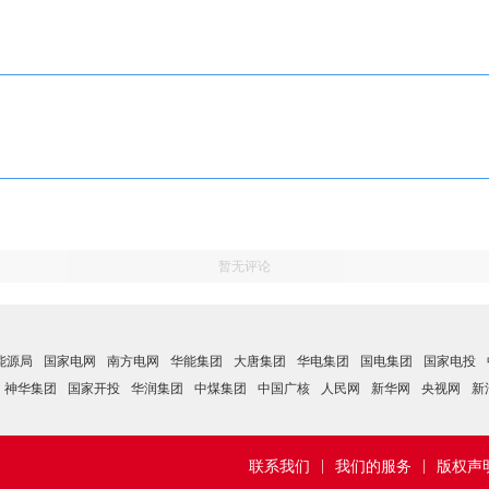
暂无评论
能源局
国家电网
南方电网
华能集团
大唐集团
华电集团
国电集团
国家电投
神华集团
国家开投
华润集团
中煤集团
中国广核
人民网
新华网
央视网
新
|
|
联系我们
我们的服务
版权声