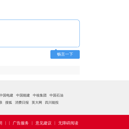
畅言一下
中国电建
中国能建
中核集团
中国石油
浪
搜狐
消费日报
英大网
四川能投
|
|
|
|
明
广告服务
意见建议
无障碍阅读