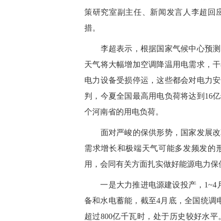
策研究室副主任、新闻发言人李超回
措。
李超表示，
根据国家气候中心预测
天气将大幅增加空调降温用电需求，干
电力设备受损停运，这些都会对电力安
判，
今夏全国最高用电负荷将达到16亿
个河南省的用电负荷。
面对严峻的保供形势，
国家发展改
需求增长和极端天气可能多发频发的
用，会同有关方面扎实做好能源电力保
一是
大力推进电源建设投产，1~
备和水电蓄能，截至4月底，全国统调
超过800亿千瓦时，处于历史较好水平