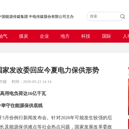
中国能源传媒集团 中电传媒股份有限公司主办
油气
煤炭
企业
地方
科技
国际
人
国家发改委回应今夏电力保供形势
力报
时间：
2026-05-22 14:14
高用电负荷达16亿千瓦
并举守住能源保供底线
月份例行新闻发布会。针对2026年
可能发生较强的
厄
长及能源保供难点等社会热点问题，国家发展改革委政