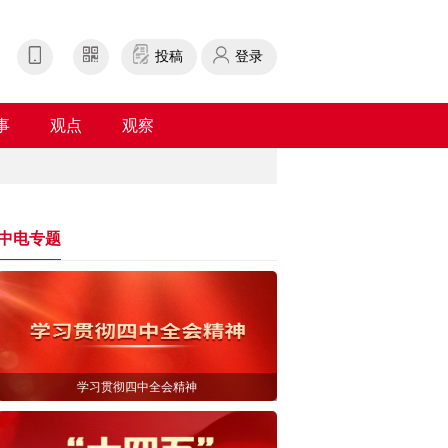
投稿
登录
事
观点
观察
中电专题
学习贯彻四中全会精神