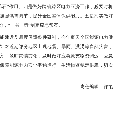
舱石”作用。
四是
做好跨省跨区电力互济工作，必要时将
加强供需调节，提升全国整体保供能力。
五是
扎实做好
份，“一省一策”制定应急预案。
能建设及调度保障条件研判，
今年夏天全国能源电力供
针对
近期部分地区出现地震、暴雨、洪涝等自然灾害，
方
，紧盯灾情变化，及时做好应急救灾物资调运、应急
保障能源电力安全平稳运行、生活物资稳定供应，切实
责任编辑：许艳