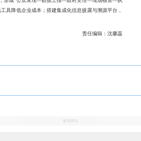
形成“公众发现—数据上报—政府受理—现场核查—执
估工具降低企业成本；搭建集成化信息披露与溯源平台，
责任编辑：沈馨蕊
暂无评论