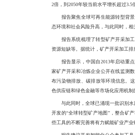
2倍，到2050年较当前水平增长超过3.5
报告聚焦全球可再生能源转型背景，
态环境和社会风险升高，与此同时，相关
报告系统梳理了转型矿产开采加工产
资源短缺等。据统计，矿产开采加工排放
报告显示，中国自2013年启动重点
家矿产开采和冶炼企业公开在线监测数
布污染物排放、碳排放等环境信息。这
色供应链和绿色金融等市场化应用机制
与此同时，全球已涌现一批识别水风险
开发的“全球转型矿产地图”，整合矿
些工具的不断完善将有力赋能矿业产业