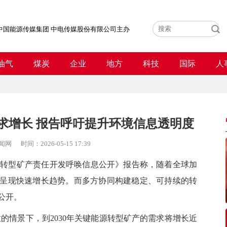
中国能源传媒集团 中电传媒股份有限公司主办
油气
煤炭
企业
地方
科技
国际
人
求增长 报告呼吁提升环境信息透明度
闻网
时间：
2026-05-15 17:39
《转型矿产责任开发呼唤信息公开》报告称，随着全球加
呈现快速增长趋势。而多方协同构建稳定、可持续的转
公开。
的情景下，到2030年关键能源转型矿产的需求将增长近