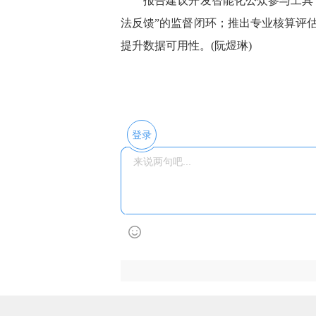
报告建议开发智能化公众参与工具，
法反馈”的监督闭环；推出专业核算评
提升数据可用性。
(阮煜琳)
登录