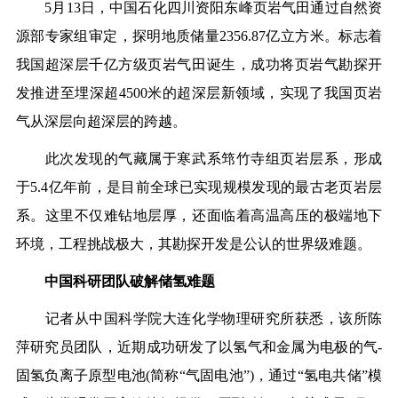
5月13日，中国石化四川资阳东峰页岩气田通过自然资
源部专家组审定，探明地质储量2356.87亿立方米。标志着
我国超深层千亿方级页岩气田诞生，
成功将页岩气勘探开
发推进至埋深超4500米的超深层新领域，
实现了我国页岩
气从深层向超深层的跨越。
此次发现的气藏属于寒武系筇竹寺组页岩层系，形成
于5.4亿年前，是目前全球已实现规模发现的最古老页岩层
系。这里不仅难钻地层厚，还面临着高温高压的极端地下
环境，工程挑战极大，其勘探开发是公认的世界级难题。
中国科研团队破解储氢难题
记者从中国科学院大连化学物理研究所获悉，该所陈
萍研究员团队，
近期成功研发了以氢气和金属为电极的气-
固氢负离子原型电池(简称“气固电池”)
，通过“氢电共储”模