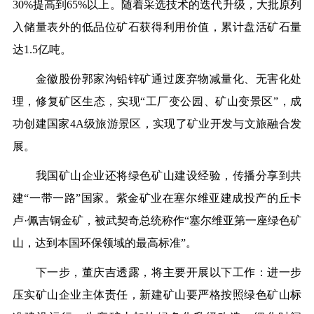
30%提高到65%以上。随着采选技术的迭代升级，大批原列
入储量表外的低品位矿石获得利用价值，累计盘活矿石量
达1.5亿吨。
金徽股份郭家沟铅锌矿通过废弃物减量化、无害化处
理，修复矿区生态，实现“工厂变公园、矿山变景区”，成
功创建国家4A级旅游景区，实现了矿业开发与文旅融合发
展。
我国矿山企业还将绿色矿山建设经验，传播分享到共
建“一带一路”国家。紫金矿业在塞尔维亚建成投产的丘卡
卢·佩吉铜金矿，被武契奇总统称作“塞尔维亚第一座绿色矿
山，达到本国环保领域的最高标准”。
下一步，董庆吉透露，将主要开展以下工作：进一步
压实矿山企业主体责任，新建矿山要严格按照绿色矿山标